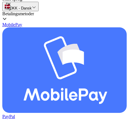
DK
flag
DKK
-
Dansk
Betalingsmetoder
MobilePay
PayPal