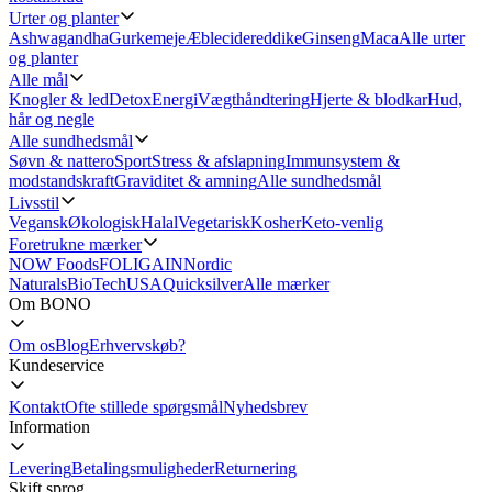
Urter og planter
Ashwagandha
Gurkemeje
Æblecidereddike
Ginseng
Maca
Alle urter
og planter
Alle mål
Knogler & led
Detox
Energi
Vægthåndtering
Hjerte & blodkar
Hud,
hår og negle
Alle sundhedsmål
Søvn & nattero
Sport
Stress & afslapning
Immunsystem &
modstandskraft
Graviditet & amning
Alle sundhedsmål
Livsstil
Vegansk
Økologisk
Halal
Vegetarisk
Kosher
Keto-venlig
Foretrukne mærker
NOW Foods
FOLIGAIN
Nordic
Naturals
BioTechUSA
Quicksilver
Alle mærker
Om BONO
Om os
Blog
Erhvervskøb?
Kundeservice
Kontakt
Ofte stillede spørgsmål
Nyhedsbrev
Information
Levering
Betalingsmuligheder
Returnering
Skift sprog