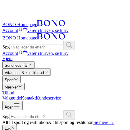
BONO Homepage
Account
varer i kurven, se kurv
BONO Homepage
Søg
Account
varer i kurven, se kurv
Hjem
Sundhedsmål
Vitaminer & kosttilskud
Sport
Mærker
Tilbud
Valgguide
Kontakt
Kundeservice
Åben
Søg
Alt til sport og restitution
Alt til sport og restitution
Se mere
→
Luk