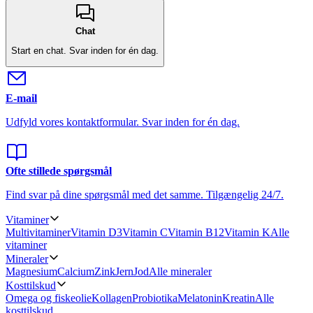
Chat
Start en chat.
Svar inden for én dag.
E-mail
Udfyld vores kontaktformular.
Svar inden for én dag.
Ofte stillede spørgsmål
Find svar på dine spørgsmål med det samme.
Tilgængelig 24/7.
Vitaminer
Multivitaminer
Vitamin D3
Vitamin C
Vitamin B12
Vitamin K
Alle
vitaminer
Mineraler
Magnesium
Calcium
Zink
Jern
Jod
Alle mineraler
Kosttilskud
Omega og fiskeolie
Kollagen
Probiotika
Melatonin
Kreatin
Alle
kosttilskud