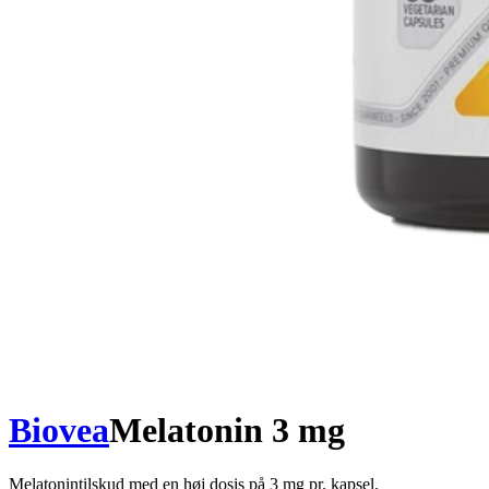
Biovea
Melatonin 3 mg
Melatonintilskud med en høj dosis på 3 mg pr. kapsel.