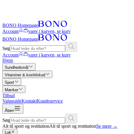
BONO Homepage
Account
varer i kurven, se kurv
BONO Homepage
Søg
Account
varer i kurven, se kurv
Hjem
Sundhedsmål
Vitaminer & kosttilskud
Sport
Mærker
Tilbud
Valgguide
Kontakt
Kundeservice
Åben
Søg
Alt til sport og restitution
Alt til sport og restitution
Se mere
→
Luk