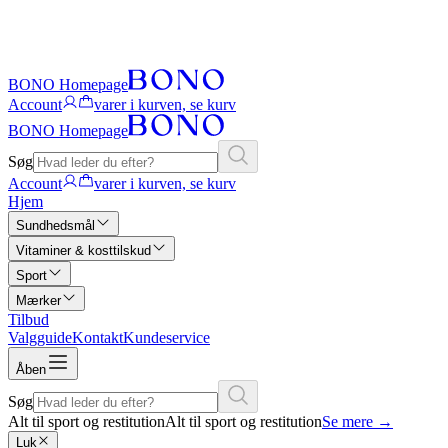
BONO Homepage
Account
varer i kurven, se kurv
BONO Homepage
Søg
Account
varer i kurven, se kurv
Hjem
Sundhedsmål
Vitaminer & kosttilskud
Sport
Mærker
Tilbud
Valgguide
Kontakt
Kundeservice
Åben
Søg
Alt til sport og restitution
Alt til sport og restitution
Se mere
→
Luk