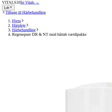
VITALS10
Se Vitals
→
Luk
Tilbage til Hårbehandling
Hjem
Hårpleje
Hårbehandling
Regenepure DR & NT mod hårtab værdipakke