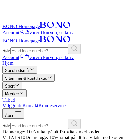
BONO Homepage
Account
varer i kurven, se kurv
BONO Homepage
Søg
Account
varer i kurven, se kurv
Hjem
Sundhedsmål
Vitaminer & kosttilskud
Sport
Mærker
Tilbud
Valgguide
Kontakt
Kundeservice
Åben
Søg
Denne uge: 10% rabat på alt fra Vitals med koden
VITALS10
Denne uge: 10% rabat på alt fra Vitals med koden