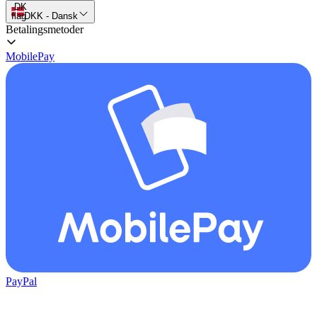
DK
flag
DKK
-
Dansk
Betalingsmetoder
MobilePay
PayPal