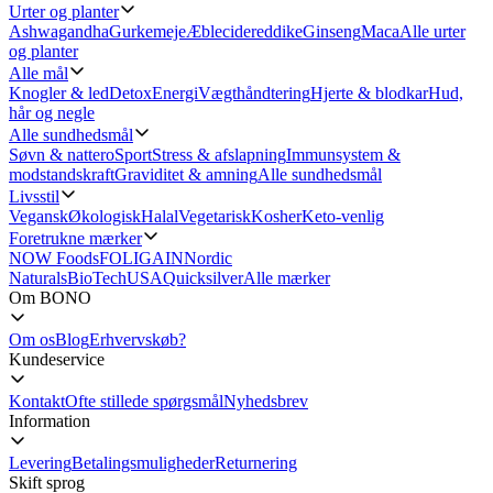
Urter og planter
Ashwagandha
Gurkemeje
Æblecidereddike
Ginseng
Maca
Alle urter
og planter
Alle mål
Knogler & led
Detox
Energi
Vægthåndtering
Hjerte & blodkar
Hud,
hår og negle
Alle sundhedsmål
Søvn & nattero
Sport
Stress & afslapning
Immunsystem &
modstandskraft
Graviditet & amning
Alle sundhedsmål
Livsstil
Vegansk
Økologisk
Halal
Vegetarisk
Kosher
Keto-venlig
Foretrukne mærker
NOW Foods
FOLIGAIN
Nordic
Naturals
BioTechUSA
Quicksilver
Alle mærker
Om BONO
Om os
Blog
Erhvervskøb?
Kundeservice
Kontakt
Ofte stillede spørgsmål
Nyhedsbrev
Information
Levering
Betalingsmuligheder
Returnering
Skift sprog