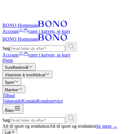
BONO Homepage
Account
varer i kurven, se kurv
BONO Homepage
Søg
Account
varer i kurven, se kurv
Hjem
Sundhedsmål
Vitaminer & kosttilskud
Sport
Mærker
Tilbud
Valgguide
Kontakt
Kundeservice
Åben
Søg
Alt til sport og restitution
Alt til sport og restitution
Se mere
→
Luk