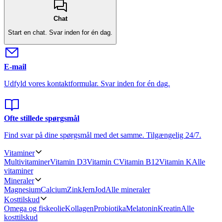
Chat
Start en chat.
Svar inden for én dag.
E-mail
Udfyld vores kontaktformular.
Svar inden for én dag.
Ofte stillede spørgsmål
Find svar på dine spørgsmål med det samme.
Tilgængelig 24/7.
Vitaminer
Multivitaminer
Vitamin D3
Vitamin C
Vitamin B12
Vitamin K
Alle
vitaminer
Mineraler
Magnesium
Calcium
Zink
Jern
Jod
Alle mineraler
Kosttilskud
Omega og fiskeolie
Kollagen
Probiotika
Melatonin
Kreatin
Alle
kosttilskud