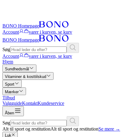
BONO Homepage
Account
varer i kurven, se kurv
BONO Homepage
Søg
Account
varer i kurven, se kurv
Hjem
Sundhedsmål
Vitaminer & kosttilskud
Sport
Mærker
Tilbud
Valgguide
Kontakt
Kundeservice
Åben
Søg
Alt til sport og restitution
Alt til sport og restitution
Se mere
→
Luk