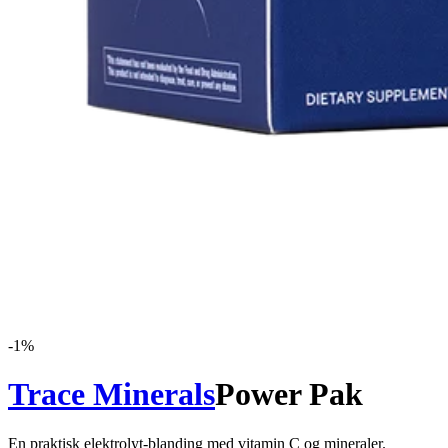
-
1
%
Trace Minerals
Power Pak
En praktisk elektrolyt-blanding med vitamin C og mineraler.