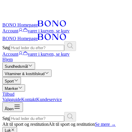
BONO Homepage
Account
varer i kurven, se kurv
BONO Homepage
Søg
Account
varer i kurven, se kurv
Hjem
Sundhedsmål
Vitaminer & kosttilskud
Sport
Mærker
Tilbud
Valgguide
Kontakt
Kundeservice
Åben
Søg
Alt til sport og restitution
Alt til sport og restitution
Se mere
→
Luk