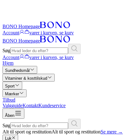
BONO Homepage
Account
varer i kurven, se kurv
BONO Homepage
Søg
Account
varer i kurven, se kurv
Hjem
Sundhedsmål
Vitaminer & kosttilskud
Sport
Mærker
Tilbud
Valgguide
Kontakt
Kundeservice
Åben
Søg
Alt til sport og restitution
Alt til sport og restitution
Se mere
→
Luk