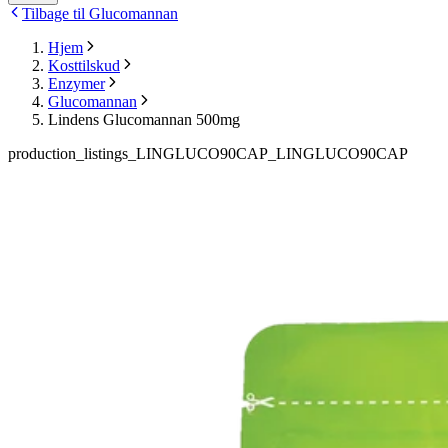
Tilbage til Glucomannan
Hjem
Kosttilskud
Enzymer
Glucomannan
Lindens Glucomannan 500mg
production_listings_LINGLUCO90CAP_LINGLUCO90CAP