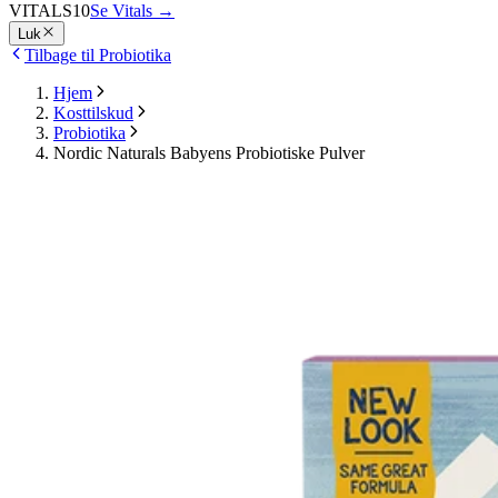
VITALS10
Se Vitals
→
Luk
Tilbage til Probiotika
Hjem
Kosttilskud
Probiotika
Nordic Naturals Babyens Probiotiske Pulver