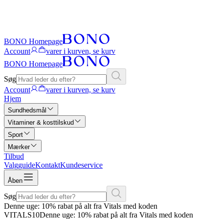
BONO Homepage
Account
varer i kurven, se kurv
BONO Homepage
Søg
Account
varer i kurven, se kurv
Hjem
Sundhedsmål
Vitaminer & kosttilskud
Sport
Mærker
Tilbud
Valgguide
Kontakt
Kundeservice
Åben
Søg
Denne uge: 10% rabat på alt fra Vitals med koden
VITALS10
Denne uge: 10% rabat på alt fra Vitals med koden