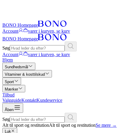
BONO Homepage
Account
varer i kurven, se kurv
BONO Homepage
Søg
Account
varer i kurven, se kurv
Hjem
Sundhedsmål
Vitaminer & kosttilskud
Sport
Mærker
Tilbud
Valgguide
Kontakt
Kundeservice
Åben
Søg
Alt til sport og restitution
Alt til sport og restitution
Se mere
→
Luk