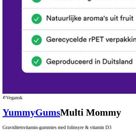
Vegansk
YummyGums
Multi Mommy
Graviditetsvitamin-gummies med folinsyre & vitamin D3