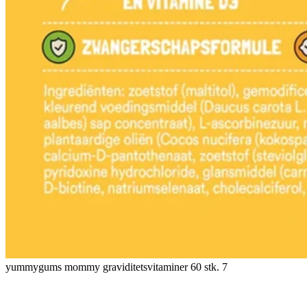
yummygums mommy graviditetsvitaminer 60 stk. 7