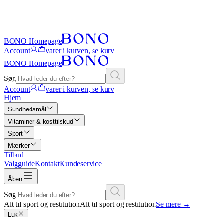
BONO Homepage
Account
varer i kurven, se kurv
BONO Homepage
Søg
Account
varer i kurven, se kurv
Hjem
Sundhedsmål
Vitaminer & kosttilskud
Sport
Mærker
Tilbud
Valgguide
Kontakt
Kundeservice
Åben
Søg
Alt til sport og restitution
Alt til sport og restitution
Se mere
→
Luk