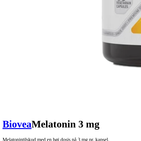
Biovea
Melatonin 3 mg
Melatonintilskud med en høj dosis på 3 mg pr. kapsel.