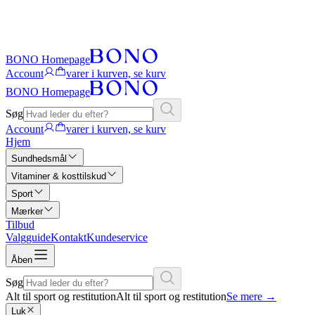
BONO Homepage
Account
varer i kurven, se kurv
BONO Homepage
Søg
Account
varer i kurven, se kurv
Hjem
Sundhedsmål
Vitaminer & kosttilskud
Sport
Mærker
Tilbud
Valgguide
Kontakt
Kundeservice
Åben
Søg
Alt til sport og restitution
Alt til sport og restitution
Se mere
→
Luk