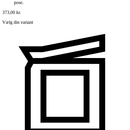
pose.
373,00 kr.
Vælg din variant