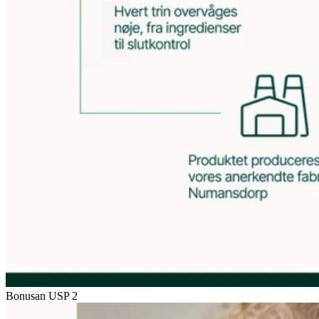
Bonusan USP 2