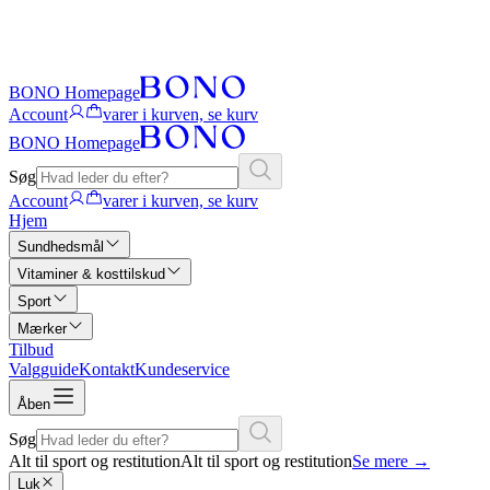
BONO Homepage
Account
varer i kurven, se kurv
BONO Homepage
Søg
Account
varer i kurven, se kurv
Hjem
Sundhedsmål
Vitaminer & kosttilskud
Sport
Mærker
Tilbud
Valgguide
Kontakt
Kundeservice
Åben
Søg
Alt til sport og restitution
Alt til sport og restitution
Se mere
→
Luk