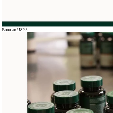
Bonusan USP 3