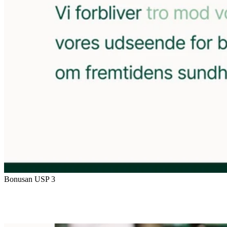
Bonusan USP 3