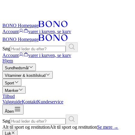
BONO Homepage
Account
varer i kurven, se kurv
BONO Homepage
Søg
Account
varer i kurven, se kurv
Hjem
Sundhedsmål
Vitaminer & kosttilskud
Sport
Mærker
Tilbud
Valgguide
Kontakt
Kundeservice
Åben
Søg
Alt til sport og restitution
Alt til sport og restitution
Se mere
→
Luk