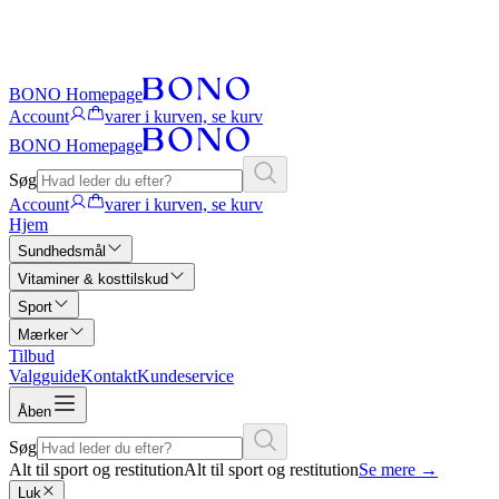
BONO Homepage
Account
varer i kurven, se kurv
BONO Homepage
Søg
Account
varer i kurven, se kurv
Hjem
Sundhedsmål
Vitaminer & kosttilskud
Sport
Mærker
Tilbud
Valgguide
Kontakt
Kundeservice
Åben
Søg
Alt til sport og restitution
Alt til sport og restitution
Se mere
→
Luk