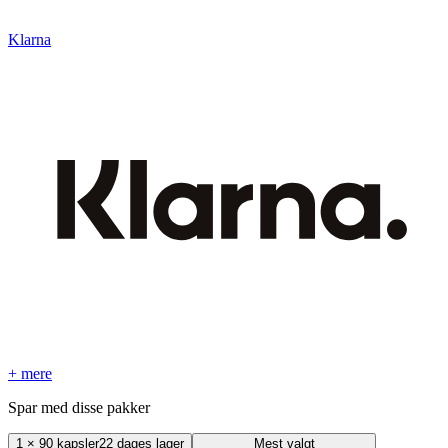
Klarna
+ mere
Spar med disse pakker
1
×
90 kapsler
22 dages lager
Mest valgt