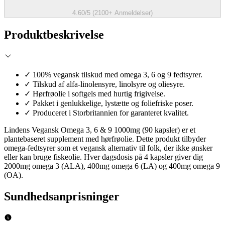
4.60/5 (2100+ Anmeldelser)
Produktbeskrivelse
✓
100% vegansk tilskud med omega 3, 6 og 9 fedtsyrer.
✓
Tilskud af alfa-linolensyre, linolsyre og oliesyre.
✓
Hørfrøolie i softgels med hurtig frigivelse.
✓
Pakket i genlukkelige, lystætte og foliefriske poser.
✓
Produceret i Storbritannien for garanteret kvalitet.
Lindens Vegansk Omega 3, 6 & 9 1000mg (90 kapsler) er et
plantebaseret supplement med hørfrøolie. Dette produkt tilbyder
omega-fedtsyrer som et vegansk alternativ til folk, der ikke ønsker
eller kan bruge fiskeolie. Hver dagsdosis på 4 kapsler giver dig
2000mg omega 3 (ALA), 400mg omega 6 (LA) og 400mg omega 9
(OA).
Sundhedsanprisninger