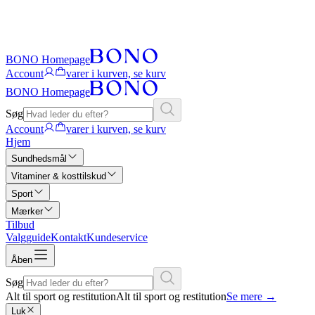
BONO Homepage
Account
varer i kurven, se kurv
BONO Homepage
Søg
Account
varer i kurven, se kurv
Hjem
Sundhedsmål
Vitaminer & kosttilskud
Sport
Mærker
Tilbud
Valgguide
Kontakt
Kundeservice
Åben
Søg
Alt til sport og restitution
Alt til sport og restitution
Se mere
→
Luk