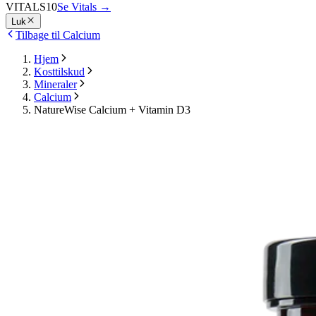
VITALS10
Se Vitals
→
Luk
Tilbage til Calcium
Hjem
Kosttilskud
Mineraler
Calcium
NatureWise Calcium + Vitamin D3