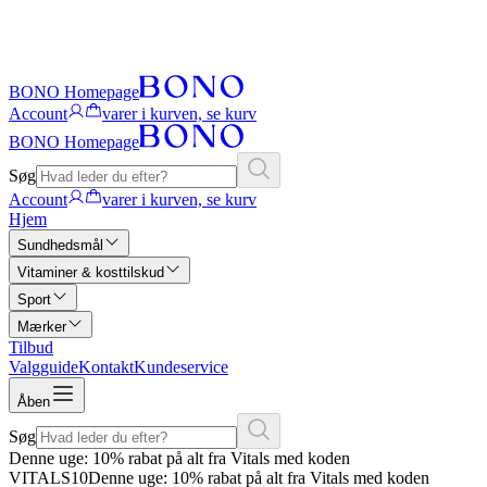
BONO Homepage
Account
varer i kurven, se kurv
BONO Homepage
Søg
Account
varer i kurven, se kurv
Hjem
Sundhedsmål
Vitaminer & kosttilskud
Sport
Mærker
Tilbud
Valgguide
Kontakt
Kundeservice
Åben
Søg
Denne uge: 10% rabat på alt fra Vitals med koden
VITALS10
Denne uge: 10% rabat på alt fra Vitals med koden