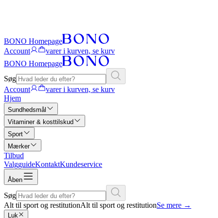
BONO Homepage
Account
varer i kurven, se kurv
BONO Homepage
Søg
Account
varer i kurven, se kurv
Hjem
Sundhedsmål
Vitaminer & kosttilskud
Sport
Mærker
Tilbud
Valgguide
Kontakt
Kundeservice
Åben
Søg
Alt til sport og restitution
Alt til sport og restitution
Se mere
→
Luk