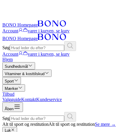
BONO Homepage
Account
varer i kurven, se kurv
BONO Homepage
Søg
Account
varer i kurven, se kurv
Hjem
Sundhedsmål
Vitaminer & kosttilskud
Sport
Mærker
Tilbud
Valgguide
Kontakt
Kundeservice
Åben
Søg
Alt til sport og restitution
Alt til sport og restitution
Se mere
→
Luk