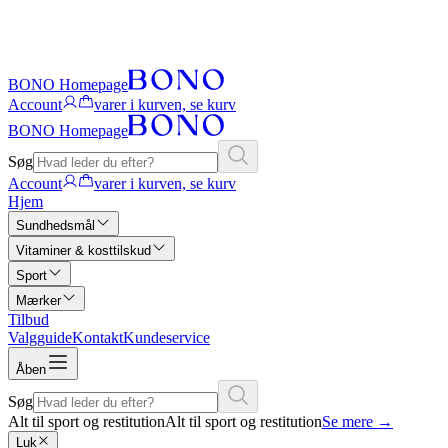
BONO Homepage
Account
varer i kurven, se kurv
BONO Homepage
Søg
Account
varer i kurven, se kurv
Hjem
Sundhedsmål
Vitaminer & kosttilskud
Sport
Mærker
Tilbud
Valgguide
Kontakt
Kundeservice
Åben
Søg
Alt til sport og restitution
Alt til sport og restitution
Se mere
→
Luk