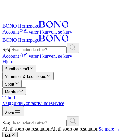
BONO Homepage
Account
varer i kurven, se kurv
BONO Homepage
Søg
Account
varer i kurven, se kurv
Hjem
Sundhedsmål
Vitaminer & kosttilskud
Sport
Mærker
Tilbud
Valgguide
Kontakt
Kundeservice
Åben
Søg
Alt til sport og restitution
Alt til sport og restitution
Se mere
→
Luk