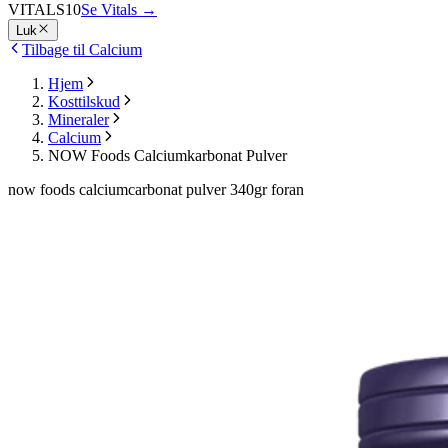
VITALS10
Se Vitals
→
Luk
Tilbage til Calcium
Hjem
Kosttilskud
Mineraler
Calcium
NOW Foods Calciumkarbonat Pulver
now foods calciumcarbonat pulver 340gr foran