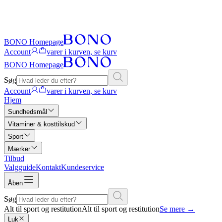
BONO Homepage
Account
varer i kurven, se kurv
BONO Homepage
Søg
Account
varer i kurven, se kurv
Hjem
Sundhedsmål
Vitaminer & kosttilskud
Sport
Mærker
Tilbud
Valgguide
Kontakt
Kundeservice
Åben
Søg
Alt til sport og restitution
Alt til sport og restitution
Se mere
→
Luk