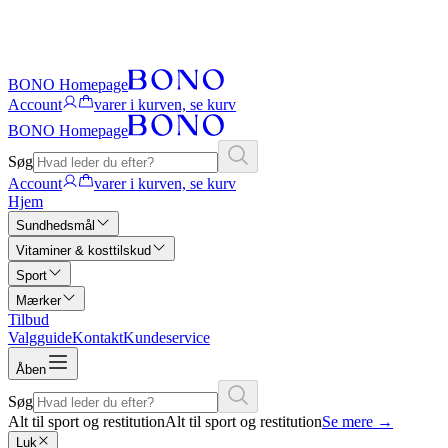
BONO Homepage
Account
varer i kurven, se kurv
BONO Homepage
Søg
Account
varer i kurven, se kurv
Hjem
Sundhedsmål
Vitaminer & kosttilskud
Sport
Mærker
Tilbud
Valgguide
Kontakt
Kundeservice
Åben
Søg
Alt til sport og restitution
Alt til sport og restitution
Se mere
→
Luk