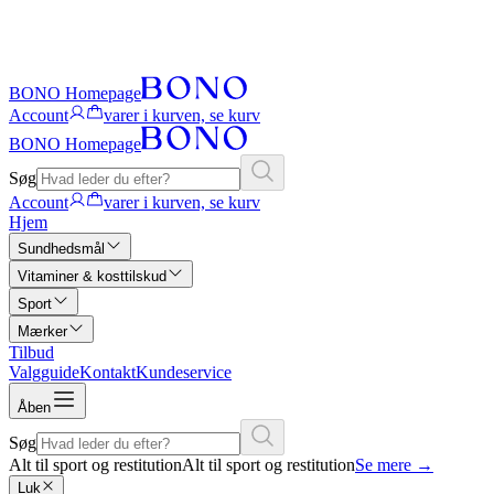
BONO Homepage
Account
varer i kurven, se kurv
BONO Homepage
Søg
Account
varer i kurven, se kurv
Hjem
Sundhedsmål
Vitaminer & kosttilskud
Sport
Mærker
Tilbud
Valgguide
Kontakt
Kundeservice
Åben
Søg
Alt til sport og restitution
Alt til sport og restitution
Se mere
→
Luk