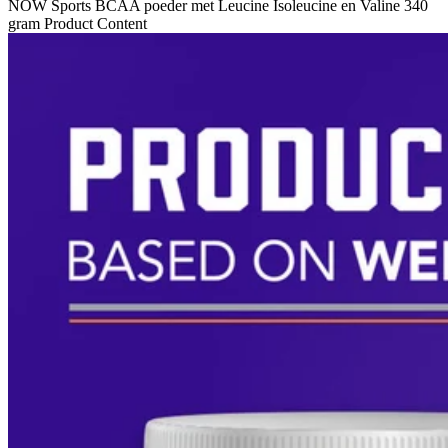
NOW Sports BCAA poeder met Leucine Isoleucine en Valine 340
gram Product Content