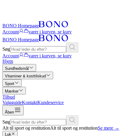
BONO Homepage
Account
varer i kurven, se kurv
BONO Homepage
Søg
Account
varer i kurven, se kurv
Hjem
Sundhedsmål
Vitaminer & kosttilskud
Sport
Mærker
Tilbud
Valgguide
Kontakt
Kundeservice
Åben
Søg
Alt til sport og restitution
Alt til sport og restitution
Se mere
→
Luk