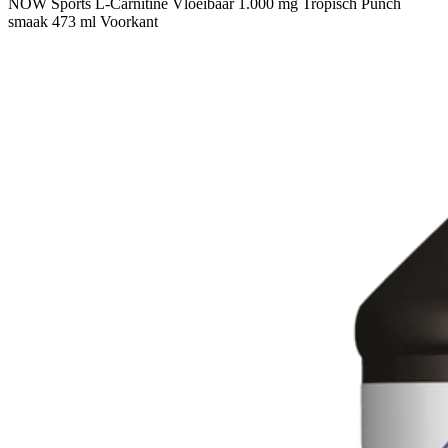
NOW Sports L-Carnitine Vloeibaar 1.000 mg Tropisch Punch
smaak 473 ml Voorkant