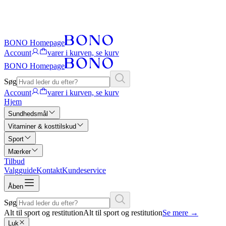
BONO Homepage
Account
varer i kurven, se kurv
BONO Homepage
Søg
Account
varer i kurven, se kurv
Hjem
Sundhedsmål
Vitaminer & kosttilskud
Sport
Mærker
Tilbud
Valgguide
Kontakt
Kundeservice
Åben
Søg
Alt til sport og restitution
Alt til sport og restitution
Se mere
→
Luk