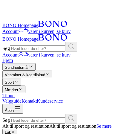
BONO Homepage
Account
varer i kurven, se kurv
BONO Homepage
Søg
Account
varer i kurven, se kurv
Hjem
Sundhedsmål
Vitaminer & kosttilskud
Sport
Mærker
Tilbud
Valgguide
Kontakt
Kundeservice
Åben
Søg
Alt til sport og restitution
Alt til sport og restitution
Se mere
→
Luk