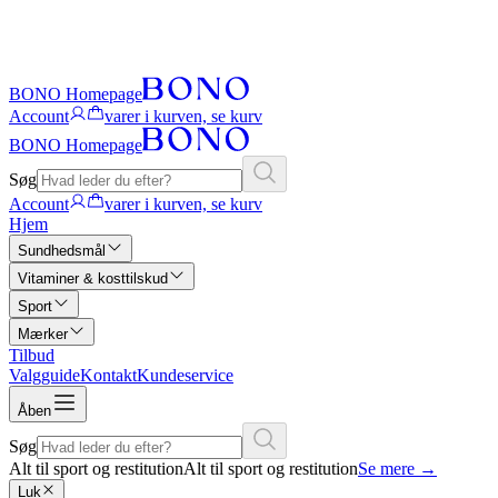
BONO Homepage
Account
varer i kurven, se kurv
BONO Homepage
Søg
Account
varer i kurven, se kurv
Hjem
Sundhedsmål
Vitaminer & kosttilskud
Sport
Mærker
Tilbud
Valgguide
Kontakt
Kundeservice
Åben
Søg
Alt til sport og restitution
Alt til sport og restitution
Se mere
→
Luk