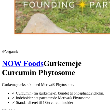
Vegansk
NOW Foods
Gurkemeje
Curcumin Phytosome
Gurkemeje-ekstrakt med Meriva® Phytosome.
✓
Curcumin (fra gurkemeje), bundet til phosphatidylcholin.
✓
Indeholder det patenterede Meriva® Phytosome.
✓
Standardiseret til 18% curcuminoider