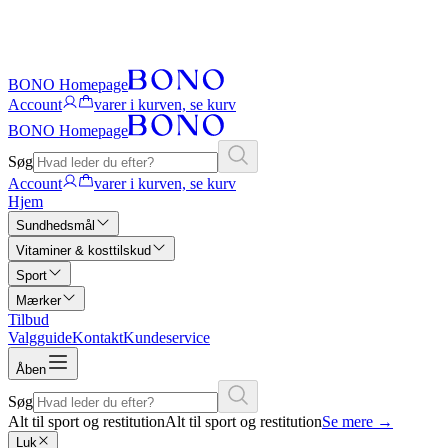
BONO Homepage
Account
varer i kurven, se kurv
BONO Homepage
Søg
Account
varer i kurven, se kurv
Hjem
Sundhedsmål
Vitaminer & kosttilskud
Sport
Mærker
Tilbud
Valgguide
Kontakt
Kundeservice
Åben
Søg
Alt til sport og restitution
Alt til sport og restitution
Se mere
→
Luk