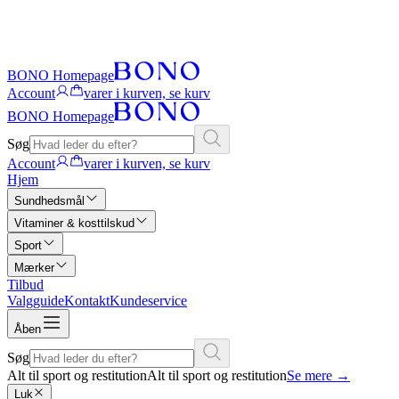
BONO Homepage
Account
varer i kurven, se kurv
BONO Homepage
Søg
Account
varer i kurven, se kurv
Hjem
Sundhedsmål
Vitaminer & kosttilskud
Sport
Mærker
Tilbud
Valgguide
Kontakt
Kundeservice
Åben
Søg
Alt til sport og restitution
Alt til sport og restitution
Se mere
→
Luk