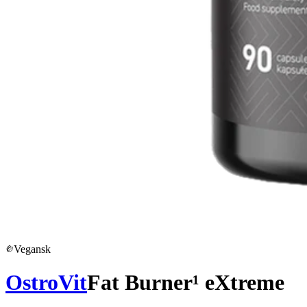
Vegansk
OstroVit
Fat Burner¹ eXtreme