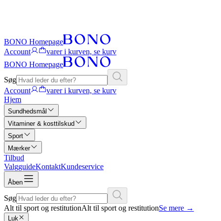
BONO Homepage
Account
varer i kurven, se kurv
BONO Homepage
Søg
Account
varer i kurven, se kurv
Hjem
Sundhedsmål
Vitaminer & kosttilskud
Sport
Mærker
Tilbud
Valgguide
Kontakt
Kundeservice
Åben
Søg
Alt til sport og restitution
Alt til sport og restitution
Se mere
→
Luk