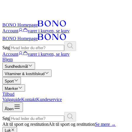
BONO Homepage
Account
varer i kurven, se kurv
BONO Homepage
Søg
Account
varer i kurven, se kurv
Hjem
Sundhedsmål
Vitaminer & kosttilskud
Sport
Mærker
Tilbud
Valgguide
Kontakt
Kundeservice
Åben
Søg
Alt til sport og restitution
Alt til sport og restitution
Se mere
→
Luk