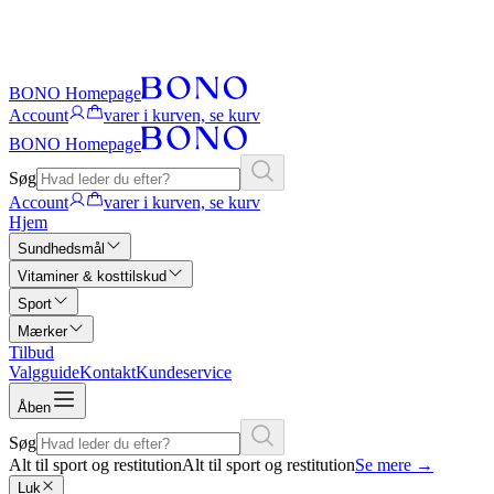
BONO Homepage
Account
varer i kurven, se kurv
BONO Homepage
Søg
Account
varer i kurven, se kurv
Hjem
Sundhedsmål
Vitaminer & kosttilskud
Sport
Mærker
Tilbud
Valgguide
Kontakt
Kundeservice
Åben
Søg
Alt til sport og restitution
Alt til sport og restitution
Se mere
→
Luk