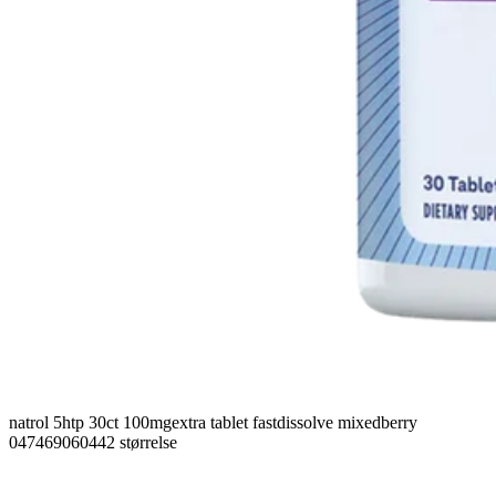
natrol 5htp 30ct 100mgextra tablet fastdissolve mixedberry
047469060442 størrelse