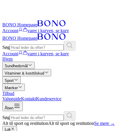
BONO Homepage
Account
varer i kurven, se kurv
BONO Homepage
Søg
Account
varer i kurven, se kurv
Hjem
Sundhedsmål
Vitaminer & kosttilskud
Sport
Mærker
Tilbud
Valgguide
Kontakt
Kundeservice
Åben
Søg
Alt til sport og restitution
Alt til sport og restitution
Se mere
→
Luk