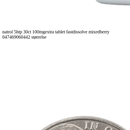
natrol 5htp 30ct 100mgextra tablet fastdissolve mixedberry
047469060442 størrelse