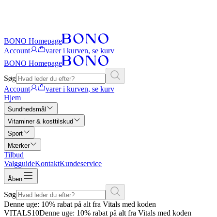
BONO Homepage
Account
varer i kurven, se kurv
BONO Homepage
Søg
Account
varer i kurven, se kurv
Hjem
Sundhedsmål
Vitaminer & kosttilskud
Sport
Mærker
Tilbud
Valgguide
Kontakt
Kundeservice
Åben
Søg
Denne uge: 10% rabat på alt fra Vitals med koden
VITALS10
Denne uge: 10% rabat på alt fra Vitals med koden