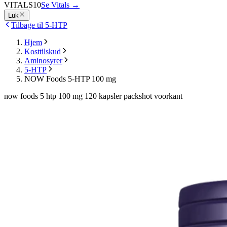
VITALS10
Se Vitals
→
Luk
Tilbage til 5-HTP
Hjem
Kosttilskud
Aminosyrer
5-HTP
NOW Foods 5-HTP 100 mg
now foods 5 htp 100 mg 120 kapsler packshot voorkant