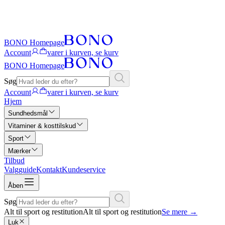
BONO Homepage
Account
varer i kurven, se kurv
BONO Homepage
Søg
Account
varer i kurven, se kurv
Hjem
Sundhedsmål
Vitaminer & kosttilskud
Sport
Mærker
Tilbud
Valgguide
Kontakt
Kundeservice
Åben
Søg
Alt til sport og restitution
Alt til sport og restitution
Se mere
→
Luk