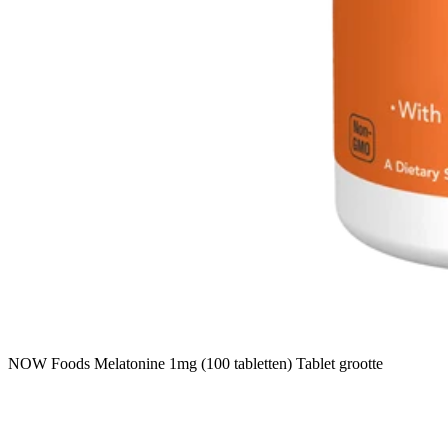
NOW Foods Melatonine 1mg (100 tabletten) Tablet grootte