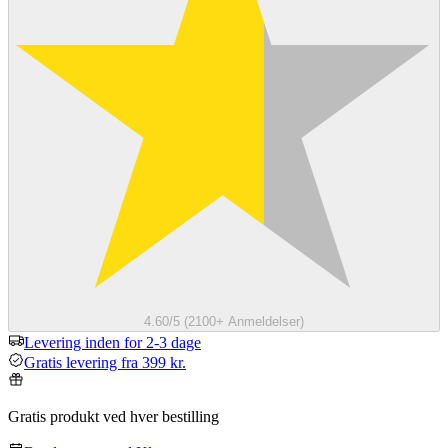
4.60/5 (2100+ Anmeldelser)
Levering inden for 2-3 dage
Gratis levering fra 399 kr.
Gratis produkt ved hver bestilling