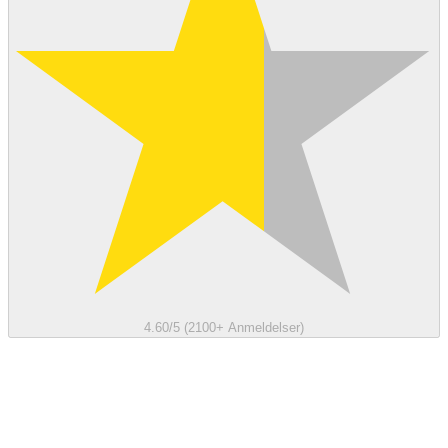
4.60/5 (2100+ Anmeldelser)