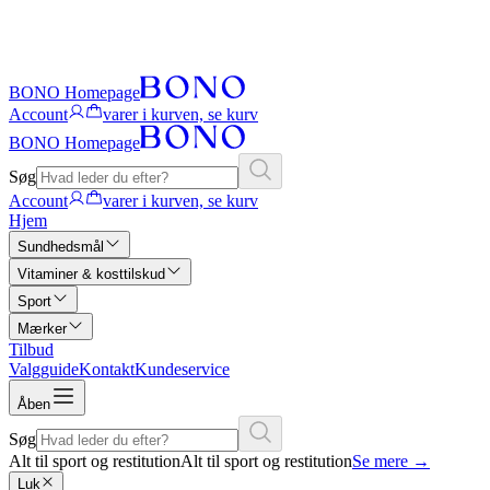
BONO Homepage
Account
varer i kurven, se kurv
BONO Homepage
Søg
Account
varer i kurven, se kurv
Hjem
Sundhedsmål
Vitaminer & kosttilskud
Sport
Mærker
Tilbud
Valgguide
Kontakt
Kundeservice
Åben
Søg
Alt til sport og restitution
Alt til sport og restitution
Se mere
→
Luk