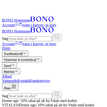
BONO Homepage
Account
varer i kurven, se kurv
BONO Homepage
Søg
Account
varer i kurven, se kurv
Hjem
Sundhedsmål
Vitaminer & kosttilskud
Sport
Mærker
Tilbud
Valgguide
Kontakt
Kundeservice
Åben
Søg
Denne uge: 10% rabat på alt fra Vitals med koden
VITALS10
Denne uge: 10% rabat på alt fra Vitals med koden