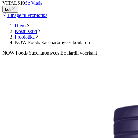
VITALS10
Se Vitals
→
Luk
Tilbage til Probiotika
Hjem
Kosttilskud
Probiotika
NOW Foods Saccharomyces boulardii
NOW Foods Saccharomyces Boulardii voorkant