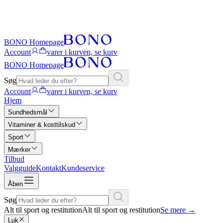
BONO Homepage
Account
varer i kurven, se kurv
BONO Homepage
Søg
Account
varer i kurven, se kurv
Hjem
Sundhedsmål
Vitaminer & kosttilskud
Sport
Mærker
Tilbud
Valgguide
Kontakt
Kundeservice
Åben
Søg
Alt til sport og restitution
Alt til sport og restitution
Se mere
→
Luk