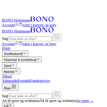
BONO Homepage
Account
varer i kurven, se kurv
BONO Homepage
Søg
Account
varer i kurven, se kurv
Hjem
Sundhedsmål
Vitaminer & kosttilskud
Sport
Mærker
Tilbud
Valgguide
Kontakt
Kundeservice
Åben
Søg
Alt til sport og restitution
Alt til sport og restitution
Se mere
→
Luk