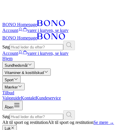
BONO Homepage
Account
varer i kurven, se kurv
BONO Homepage
Søg
Account
varer i kurven, se kurv
Hjem
Sundhedsmål
Vitaminer & kosttilskud
Sport
Mærker
Tilbud
Valgguide
Kontakt
Kundeservice
Åben
Søg
Alt til sport og restitution
Alt til sport og restitution
Se mere
→
Luk