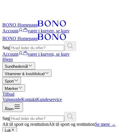
BONO Homepage
Account
varer i kurven, se kurv
BONO Homepage
Søg
Account
varer i kurven, se kurv
Hjem
Sundhedsmål
Vitaminer & kosttilskud
Sport
Mærker
Tilbud
Valgguide
Kontakt
Kundeservice
Åben
Søg
Alt til sport og restitution
Alt til sport og restitution
Se mere
→
Luk