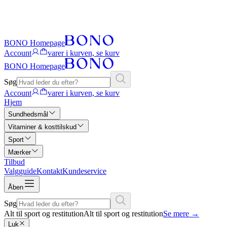
BONO Homepage
Account
varer i kurven, se kurv
BONO Homepage
Søg
Account
varer i kurven, se kurv
Hjem
Sundhedsmål
Vitaminer & kosttilskud
Sport
Mærker
Tilbud
Valgguide
Kontakt
Kundeservice
Åben
Søg
Alt til sport og restitution
Alt til sport og restitution
Se mere
→
Luk