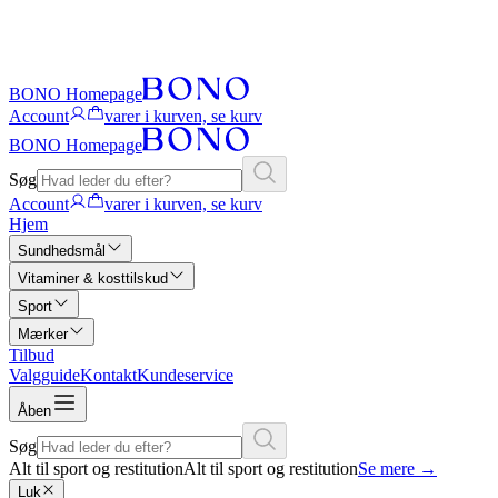
BONO Homepage
Account
varer i kurven, se kurv
BONO Homepage
Søg
Account
varer i kurven, se kurv
Hjem
Sundhedsmål
Vitaminer & kosttilskud
Sport
Mærker
Tilbud
Valgguide
Kontakt
Kundeservice
Åben
Søg
Alt til sport og restitution
Alt til sport og restitution
Se mere
→
Luk