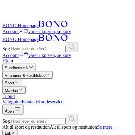
BONO Homepage
Account
varer i kurven, se kurv
BONO Homepage
Søg
Account
varer i kurven, se kurv
Hjem
Sundhedsmål
Vitaminer & kosttilskud
Sport
Mærker
Tilbud
Valgguide
Kontakt
Kundeservice
Åben
Søg
Alt til sport og restitution
Alt til sport og restitution
Se mere
→
Luk