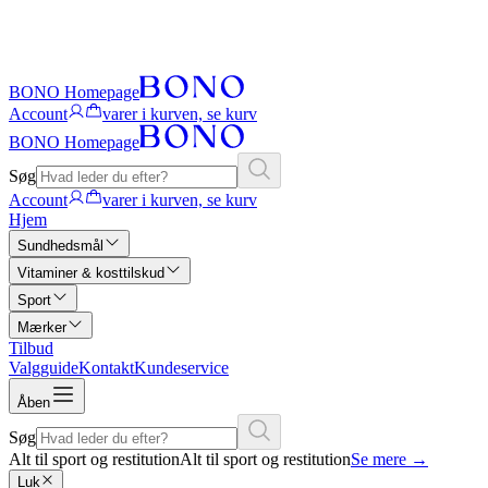
BONO Homepage
Account
varer i kurven, se kurv
BONO Homepage
Søg
Account
varer i kurven, se kurv
Hjem
Sundhedsmål
Vitaminer & kosttilskud
Sport
Mærker
Tilbud
Valgguide
Kontakt
Kundeservice
Åben
Søg
Alt til sport og restitution
Alt til sport og restitution
Se mere
→
Luk