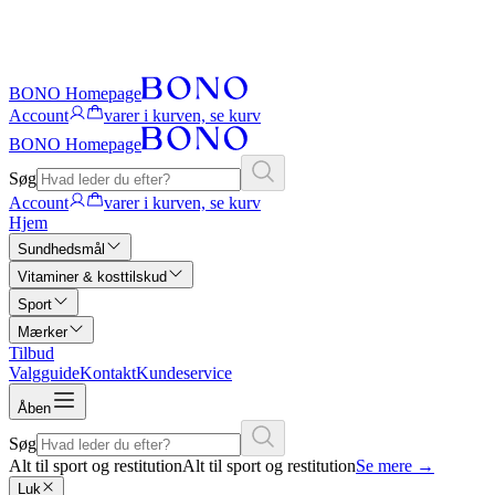
BONO Homepage
Account
varer i kurven, se kurv
BONO Homepage
Søg
Account
varer i kurven, se kurv
Hjem
Sundhedsmål
Vitaminer & kosttilskud
Sport
Mærker
Tilbud
Valgguide
Kontakt
Kundeservice
Åben
Søg
Alt til sport og restitution
Alt til sport og restitution
Se mere
→
Luk