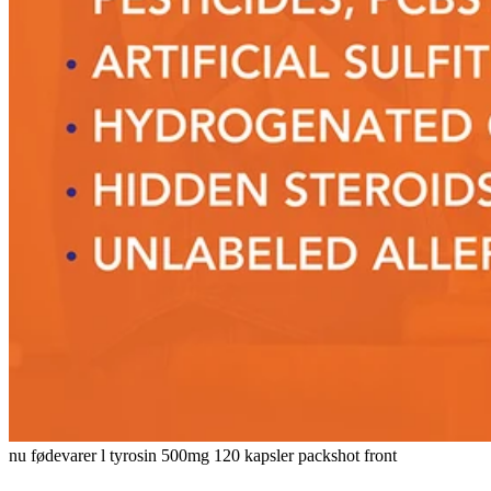
nu fødevarer l tyrosin 500mg 120 kapsler packshot front