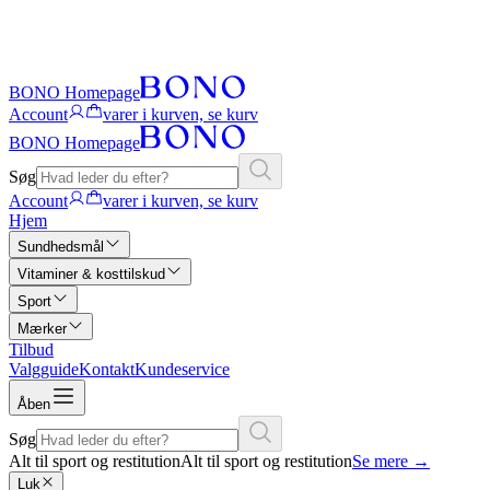
BONO Homepage
Account
varer i kurven, se kurv
BONO Homepage
Søg
Account
varer i kurven, se kurv
Hjem
Sundhedsmål
Vitaminer & kosttilskud
Sport
Mærker
Tilbud
Valgguide
Kontakt
Kundeservice
Åben
Søg
Alt til sport og restitution
Alt til sport og restitution
Se mere
→
Luk