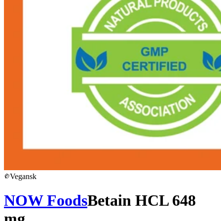
Vegansk
NOW Foods
Betain HCL 648
mg