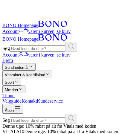
BONO Homepage
Account
varer i kurven, se kurv
BONO Homepage
Søg
Account
varer i kurven, se kurv
Hjem
Sundhedsmål
Vitaminer & kosttilskud
Sport
Mærker
Tilbud
Valgguide
Kontakt
Kundeservice
Åben
Søg
Denne uge: 10% rabat på alt fra Vitals med koden
VITALS10
Denne uge: 10% rabat på alt fra Vitals med koden