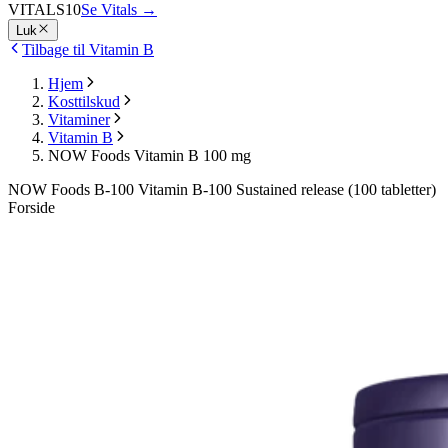
VITALS10
Se Vitals
→
Luk
Tilbage til Vitamin B
Hjem
Kosttilskud
Vitaminer
Vitamin B
NOW Foods Vitamin B 100 mg
NOW Foods B-100 Vitamin B-100 Sustained release (100 tabletter)
Forside